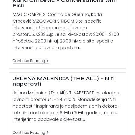
Karla Crnčević – Conversations with
Fish
MAGIC CARPETS: Cocina de Guerrilla, Karla
CrnčevićRAZGOVORI S RIBOM Site-specific
intervencija / happening u javnom
prostoru5.7.2025.@ Jelsa, RivaPostav: 20:00 - 21:00
hPočetak: 22:00 hKraj: 23:00 hMala site-specific
intervencija u javnom prostoru…
Continue Reading
JELENA MALENICA (THE ALL) – Niti
napetosti
Jelena Malenica (The All)NITI NAPETOSTIInstalacija u
javnom prostoru4. - 24.7.2025.MonadeSerija “Niti
napetosti” inspirirana je nasljeđem zidnih dekora i
tekstilnih instalacija iz 60-ih i 70-ih godina, koje su
interijerima dodavale slojevitost,…
Continue Reading