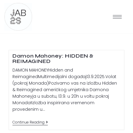
Damon Mahoney: HIDDEN &
REIMAGINED
DAMON MAHONEYHidden and
ReimaginedMultimedijalni događaj13.9.2025.Volat
(pokraj Monada)Pozivamo vas na izložbu Hidden
& Reimagined američkog umjetnika Damona
Mahoneyja u subotu, 13.9. u 20h u voltu pokraj
Monada!Izložba inspirirana vremenom
provedenim u…
Continue Reading