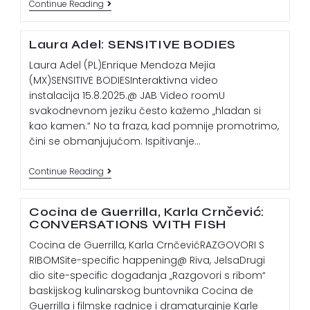
Continue Reading
Laura Adel: SENSITIVE BODIES
Laura Adel (PL)Enrique Mendoza Mejia
(MX)SENSITIVE BODIESInteraktivna video
instalacija 15.8.2025.@ JAB Video roomU
svakodnevnom jeziku često kažemo „hladan si
kao kamen.“ No ta fraza, kad pomnije promotrimo,
čini se obmanjujućom. Ispitivanje…
Continue Reading
Cocina de Guerrilla, Karla Crnčević:
CONVERSATIONS WITH FISH
Cocina de Guerrilla, Karla CrnčevićRAZGOVORI S
RIBOMSite-specific happening@ Riva, JelsaDrugi
dio site-specific događanja „Razgovori s ribom“
baskijskog kulinarskog buntovnika Cocina de
Guerrilla i filmske radnice i dramaturginje Karle