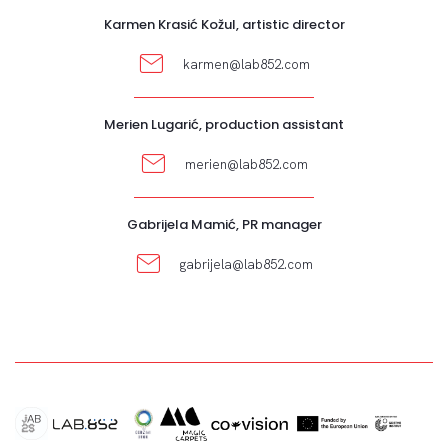
Karmen Krasić Kožul, artistic director
karmen@lab852.com
Merien Lugarić, production assistant
merien@lab852.com
Gabrijela Mamić, PR manager
gabrijela@lab852.com