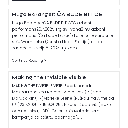
Hugo Baranger: ČA BUDE BIT ĆE
Hugo BarangerČA BUDE BIT ĆEGlazbeni
performans26.7.2025.Trg sv. Ivana21hGlazbeni
performans "Ča bude bit će" dio je dulje suradnje
s KUD-om Jelsa (ženska klapa Frecija) koja je
započela u veljači 2024. tijekom…
Continue Reading
Making the Invisible Visible
MAKING THE INVISIBLE VISIBLEMeđunarodna
izložbaFrancisca Rocha Goncalves (PT)Ivan
Marušić Klif (HR)Marieke Leene (NL)Paulina Almeida
(PT)23.7.2025. - 15.9.2025.21hKuća Dobrović (Muzej
općine Jelsa, HDD), Galerija KravataNe uzmi -
kampanja za zaštitu podmorja"U…