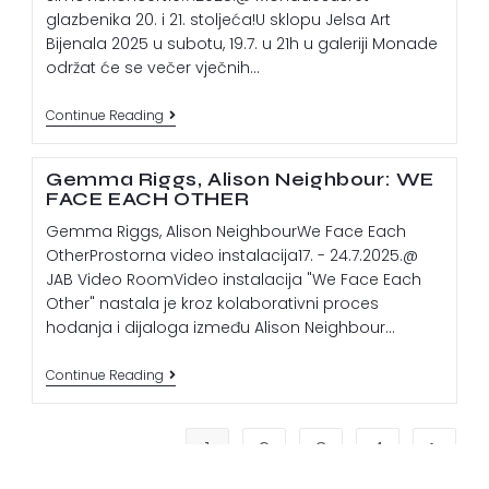
glazbenika 20. i 21. stoljeća!U sklopu Jelsa Art
Bijenala 2025 u subotu, 19.7. u 21h u galeriji Monade
održat će se večer vječnih…
Continue Reading
Gemma Riggs, Alison Neighbour: WE
FACE EACH OTHER
Gemma Riggs, Alison NeighbourWe Face Each
OtherProstorna video instalacija17. - 24.7.2025.@
JAB Video RoomVideo instalacija "We Face Each
Other" nastala je kroz kolaborativni proces
hodanja i dijaloga između Alison Neighbour…
Continue Reading
1
2
3
4