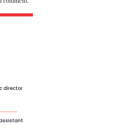
e I comment.
c director
 assistant