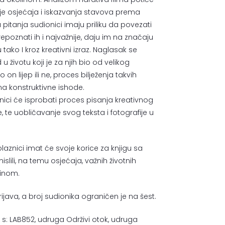
je osjećaja i iskazvanja stavova prema
 pitanja sudionici imaju priliku da povezati
epoznati ih i najvažnije, daju im na značaju
 tako I kroz kreativni izraz. Naglasak se
 u životu koji je za njih bio od velikog
o on lijep ili ne, proces bilježenja takvih
 ima konstruktivne ishode.
znici će isprobati proces pisanja kreativnog
e, te uobličavanje svog teksta i fotografije u
laznici imat će svoje korice za knjigu sa
slili, na temu osjećaja, važnih životnih
linom.
ijava, a broj sudionika ograničen je na šest.
 s: LAB852, udruga Održivi otok, udruga