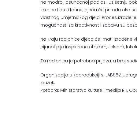
na modroj, osunčanoj podlozi. Uz šetnju pokr
lokalne flore i faune, djeca će prirodu oko seb
vlastitog umjetničkog djela. Proces izrade j
mogućnosti za kreativnost i zabavu su bezb
Na kraju radionice djeca će imati izrađene vla
cijanotipije inspirirane otokom, Jelsom, lok
Za radionicu je potrebna prijava, a broj sudi
Organizacija u koprodukciji s: LAB852, udrug
Kružok.
Potpora: Ministarstvo kulture i medija RH, Opć