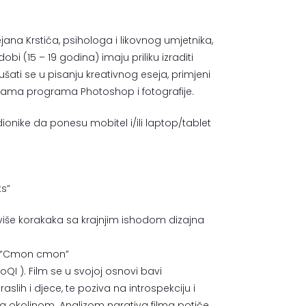
na Krstića, psihologa i likovnog umjetnika,
bi (15 – 19 godina) imaju priliku izraditi
okušati se u pisanju kreativnog eseja, primjeni
ovama programa Photoshop i fotografije.
onike da ponesu mobitel i/ili laptop/tablet
s”
više korakaka sa krajnjim ishodom dizajna
ilm “Cmon cmon”
BoQI
). Film se u svojoj osnovi bavi
slih i djece, te poziva na introspekciju i
sa okolinom. Analizom narativa filma potiče