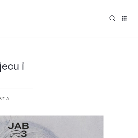
jecu i
ents