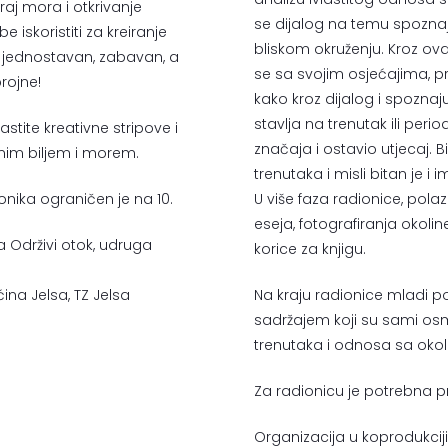
aj mora i otkrivanje
se dijalog na temu spozna
e iskoristiti za kreiranje
bliskom okruženju. Kroz ova
e jednostavan, zabavan, a
se sa svojim osjećajima, pr
rojne!
kako kroz dijalog i spoznaju
stavlja na trenutak ili period
stite kreativne stripove i
značaja i ostavio utjecaj. Bi
alnim biljem i morem.
trenutaka i misli bitan je i
onika ograničen je na 10.
U više faza radionice, pola
eseja, fotografiranja okolin
a Održivi otok, udruga
korice za knjigu.
ina Jelsa, TZ Jelsa
Na kraju radionice mladi po
sadržajem koji su sami osmi
trenutaka i odnosa sa oko
Za radionicu je potrebna pr
Organizacija u koprodukciji