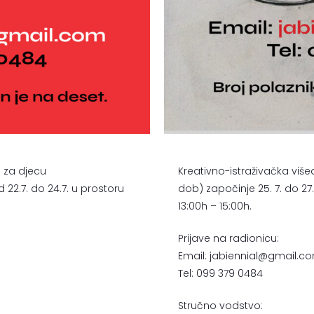
 za djecu
Kreativno-istraživačka vi
22.7. do 24.7. u prostoru
dob) započinje 25. 7. do 27
13:00h – 15:00h.
Prijave na radionicu:
Email: jabiennial@gmail.c
Tel: 099 379 0484
Stručno vodstvo: