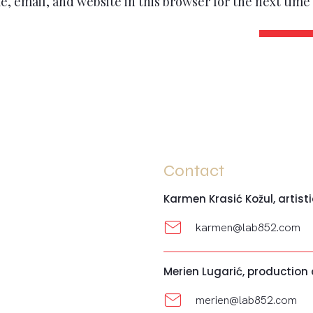
, email, and website in this browser for the next tim
Contact
Karmen Krasić Kožul, artisti
karmen@lab852.com
Merien Lugarić, production
merien@lab852.com