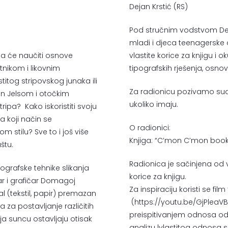
Dejan Krstić (RS)
Pod stručnim vodstvom Deja
mladi i djeca teenagerske do
ca će naučiti osnove
vlastite korice za knjigu i 
etnikom i likovnim
tipografskih rješenja, osn
tog stripovskog junaka ili
Za radionicu pozivamo sudi
iran Jelsom i otočkim
ukoliko imaju.
ripa? Kako iskoristiti svoju
Na koji način se
O radionici:
om stilu? Sve to i još više
Knjiga: “C’mon C’mon book
štu.
Radionica je sačinjena od 
otografske tehnike slikanja
korice za knjigu.
kar i grafičar Domagoj
Za inspiraciju koristi se f
al (tekstil, papir) premazan
(
https://youtu.be/GjPleaV
za postavljanje različitih
preispitivanjem odnosa odra
anja suncu ostavljaju otisak
analizu lvlastitog odnosa 