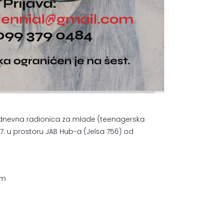
šednevna radionica za mlade (teenagerska
.7. u prostoru JAB Hub-a (Jelsa 756) od
om