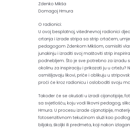
Zdenko Mikša
Domagoj Hmura
O radionici:
U ovoj besplatnoj, višednevnoj radionici dje
crtanja i izrade stripa sa strip crtačem, umj
pedagogom Zdenkom Mikšom, osmisliti vlasti
junakinju i izraditi svoj maštoviti strip inspir
podnebljem. Što je sve potrebno za izradu st
okolinu za inspiraciju i prikazati ju u crtežu? 
osmišljavaju likovi, priče i oblikuju u stripovsk
proći će kroz radionicu i osloboditi svoju ma
Također će se okušati u izradi cijanotipije, f
sa svjetlošću, koju vodi likovni pedagog, sli
Hmura. U procesu izrade cijanotipije, materij
fotosenzitivnom tekućinom služi kao podloga 
biljaka, školjki ili predmeta, koji nakon izlag